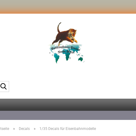
Suche...
»
»
tseite
Decals
1/35 Decals für Eisenbahnmodelle