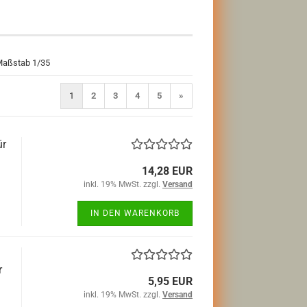
Maßstab 1/35
1
2
3
4
5
»
ür
14,28 EUR
inkl. 19% MwSt. zzgl.
Versand
IN DEN WARENKORB
r
5,95 EUR
inkl. 19% MwSt. zzgl.
Versand