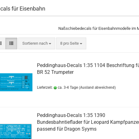
cals für Eisenbahn
Naßschiebedecals für Eisenbahnmodelle im 
Sortieren nach
pro Seite
Sortieren nach
8 pro Seite
Peddinghaus-Decals 1:35 1104 Beschriftung f
BR 52 Trumpeter
Lieferzeit:
ca. 3-4 Tage
(Ausland abweichend)
Peddinghaus-Decals 1:35 1390
Bundesbahntieflader für Leopard Kampfpanze
passend für Dragon Syyms