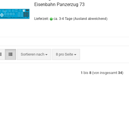
Eisenbahn Panzerzug 73
Lieferzeit:
ca. 3-4 Tage
(Ausland abweichend)
Sortieren nach
pro Seite
Sortieren nach
8 pro Seite
1
bis
8
(von insgesamt
34
)