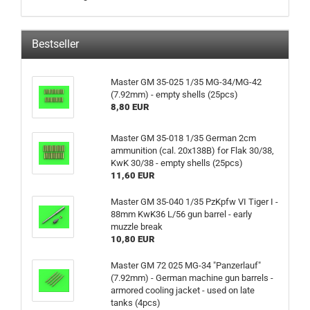
Bestseller
Master GM 35-025 1/35 MG-34/MG-42
(7.92mm) - empty shells (25pcs)
8,80 EUR
Master GM 35-018 1/35 German 2cm
ammunition (cal. 20x138B) for Flak 30/38,
KwK 30/38 - empty shells (25pcs)
11,60 EUR
Master GM 35-040 1/35 PzKpfw VI Tiger I -
88mm KwK36 L/56 gun barrel - early
muzzle break
10,80 EUR
Master GM 72 025 MG-34 "Panzerlauf"
(7.92mm) - German machine gun barrels -
armored cooling jacket - used on late
tanks (4pcs)