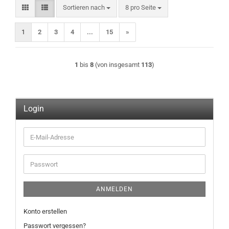
Sortieren nach
pro Seite
Sortieren nach
8 pro Seite
1
2
3
4
...
15
»
1
bis
8
(von insgesamt
113
)
Login
E-
Mail-
Adresse
Passwort
ANMELDEN
Konto erstellen
Passwort vergessen?