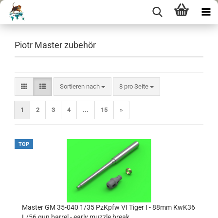
Piotr Master zubehör
Sortieren nach
pro Seite
Sortieren nach
8 pro Seite
1
2
3
4
...
15
»
TOP
Master GM 35-040 1/35 PzKpfw VI Tiger I - 88mm KwK36
L/56 gun barrel - early muzzle break