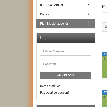
3 D Druck Artikel
Pi
Decals
Piotr Master zubehör
Login
E-
T
Mail-
Adresse
Passwort
ANMELDEN
Konto erstellen
Passwort vergessen?
T