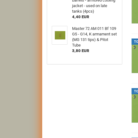
barrels - armored cooling
jacket - used on late
tanks (4pcs)
4,40 EUR
Master 72 AM 011 Bf 109
G5 - G14, K armament set
(MG 131 tips) & Pitot
T
Tube
3,80 EUR
T