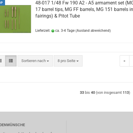
48-017 1/48 Fw 190 A2 - A5 armament set (M
OP
17 barrel tips, MG FF barrels, MG 151 barrels i
fairings) & Pitot Tube
Lieferzeit:
ca. 3-4 Tage
(Ausland abweichend)
Sortieren nach
pro Seite
Sortieren nach
8 pro Seite
«
33
bis
40
(von insgesamt
113
)
DENWÜNSCHE