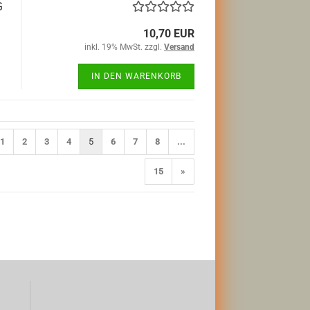
G
n
10,70 EUR
inkl. 19% MwSt. zzgl.
Versand
IN DEN WARENKORB
1
2
3
4
5
6
7
8
...
15
»