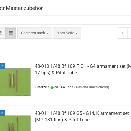
otr Master zubehör
Sortieren nach
pro Seite
Sortieren nach
8 pro Seite
«
48-010 1/48 Bf 109 F, G1 - G4 armament set 
OP
17 tips) & Pitot Tube
Lieferzeit:
ca. 3-4 Tage
(Ausland abweichend)
48-011 1/48 Bf 109 G5 - G14, K armament set
OP
(MG 131 tips) & Pitot Tube