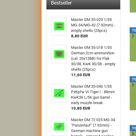
Bestseller
Master GM 35-025 1/35
MG-34/MG-42 (7.92mm) -
empty shells (25pcs)
T
8,80 EUR
Master GM 35-018 1/35
German 2cm ammunition
(cal. 20x138B) for Flak
30/38, KwK 30/38 - empty
shells (25pcs)
11,60 EUR
T
Master GM 35-040 1/35
PzKpfw VI Tiger I - 88mm
KwK36 L/56 gun barrel -
early muzzle break
10,80 EUR
Master GM 72 025 MG-34
"Panzerlauf" (7.92mm) -
T
German machine gun