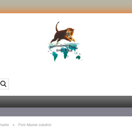
Suche...
»
tseite
Piotr Master zubehör