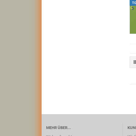
T
MEHR ÜBER...
KUN