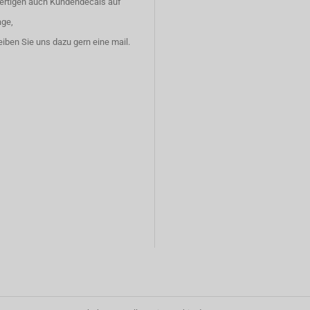
fertigen auch Kundendecals auf
age,
eiben Sie uns dazu gern eine mail.