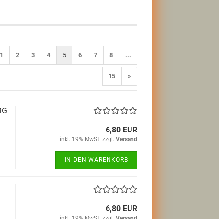
1
2
3
4
5
6
7
8
...
15
»
(MG
6,80 EUR
inkl. 19% MwSt. zzgl.
Versand
IN DEN WARENKORB
6,80 EUR
inkl. 19% MwSt. zzgl.
Versand