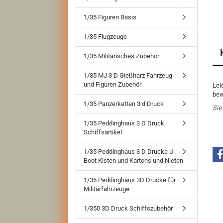
1/35 Figuren Basis
1/35 Flugzeuge
1/35 Militärisches Zubehör
1/35 MJ 3 D Gießharz Fahrzeug
und Figuren Zubehör
Lei
bew
1/35 Panzerketten 3 d Druck
Sie
1/35 Peddinghaus 3 D Druck
Schiffsartikel
1/35 Peddinghaus 3 D Drucke U-
Boot Kisten und Kartons und Nieten
1/35 Peddinghaus 3D Drucke für
Militärfahrzeuge
1/350 3D Druck Schiffszubehör