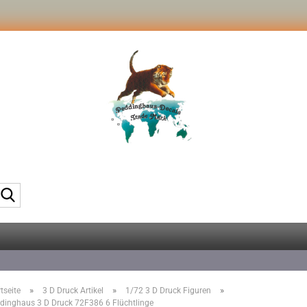
Suche...
»
»
»
tseite
3 D Druck Artikel
1/72 3 D Druck Figuren
dinghaus 3 D Druck 72F386 6 Flüchtlinge