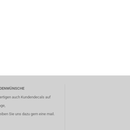
DENWÜNSCHE
fertigen auch Kundendecals auf
age,
eiben Sie uns dazu gern eine mail.