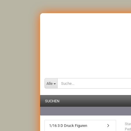
Alle
SUCHEN
Star
1/16 3 D Druck Figuren
Ped